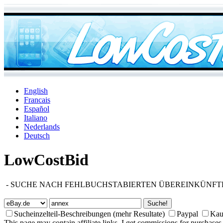
English
Francais
Español
Italiano
Nederlands
Deutsch
LowCostBid
-
SUCHE NACH FEHLBUCHSTABIERTEN ÜBEREINKÜNFT
Sucheinzelteil-Beschreibungen (mehr Resultate)
Paypal
Kauf
This page may contain affiliate links. I get commissions for purchases 