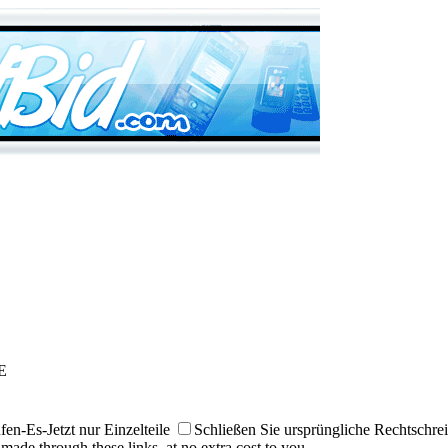
E
en-Es-Jetzt nur Einzelteile
Schließen Sie ursprüngliche Rechtschre
made through these links, at no extra cost to you.