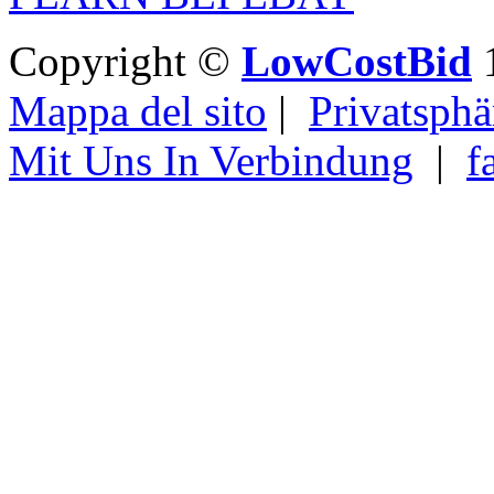
Copyright ©
LowCostBid
1
Mappa del sito
|
Privatsphä
Mit Uns In Verbindung
|
f