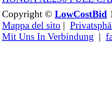
Copyright ©
LowCostBid
1
Mappa del sito
|
Privatsphä
Mit Uns In Verbindung
|
f