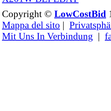
Copyright ©
LowCostBid
1
Mappa del sito
|
Privatsphä
Mit Uns In Verbindung
|
f