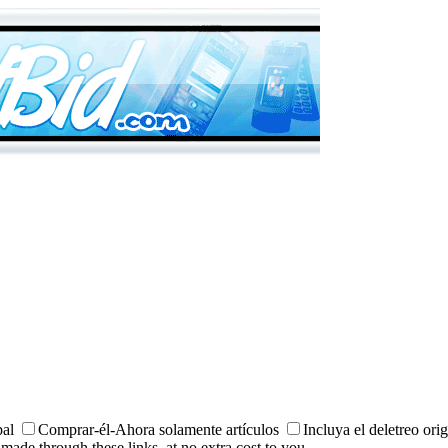
al
Comprar-él-Ahora solamente artículos
Incluya el deletreo ori
made through these links, at no extra cost to you.