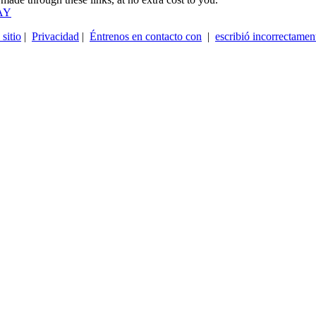
AY
sitio
|
Privacidad
|
Éntrenos en contacto con
|
escribió incorrectame