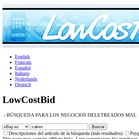
English
Francais
Español
Italiano
Nederlands
Deutsch
LowCostBid
-
BÚSQUEDA PARA LOS NEGOCIOS DELETREADOS MAL
Descripciones del artículo de la búsqueda (más resultados)
Payp
This page may contain affiliate links. I get commissions for purchases 