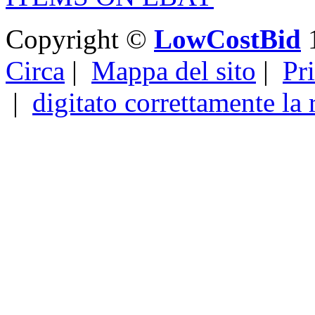
Copyright ©
LowCostBid
1
Circa
|
Mappa del sito
|
Pr
|
digitato correttamente la 