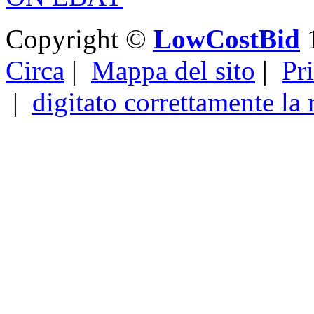
Copyright ©
LowCostBid
1
Circa
|
Mappa del sito
|
Pr
|
digitato correttamente la 