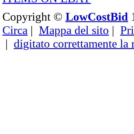
Copyright ©
LowCostBid
1
Circa
|
Mappa del sito
|
Pr
|
digitato correttamente la 