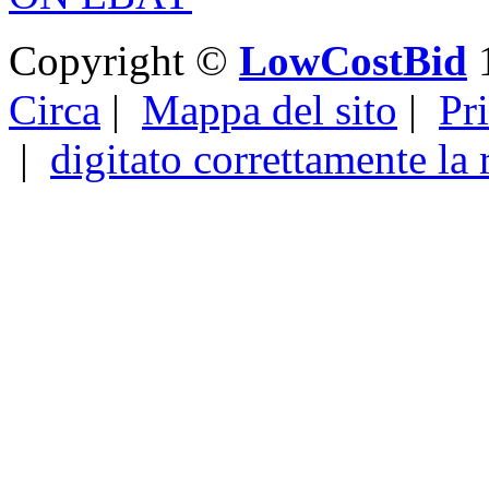
Copyright ©
LowCostBid
1
Circa
|
Mappa del sito
|
Pr
|
digitato correttamente la 