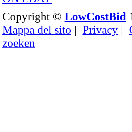
Copyright ©
LowCostBid
1
Mappa del sito
|
Privacy
|
zoeken