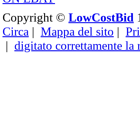
Copyright ©
LowCostBid
1
Circa
|
Mappa del sito
|
Pr
|
digitato correttamente la 