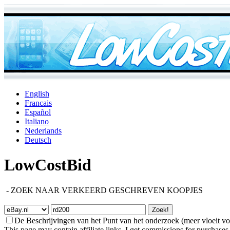
English
Francais
Español
Italiano
Nederlands
Deutsch
LowCostBid
-
ZOEK NAAR VERKEERD GESCHREVEN KOOPJES
De Beschrijvingen van het Punt van het onderzoek (meer vloeit vo
This page may contain affiliate links. I get commissions for purchases 