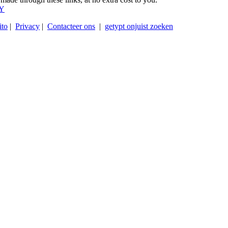
Y
ito
|
Privacy
|
Contacteer ons
|
getypt onjuist zoeken