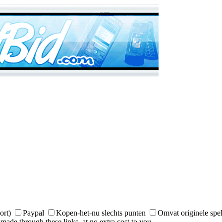
ort)
Paypal
Kopen-het-nu slechts punten
Omvat originele spel
made through these links, at no extra cost to you.