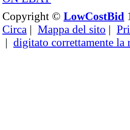
Copyright ©
LowCostBid
1
Circa
|
Mappa del sito
|
Pr
|
digitato correttamente la 