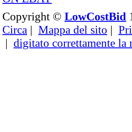
Copyright ©
LowCostBid
1
Circa
|
Mappa del sito
|
Pr
|
digitato correttamente la 