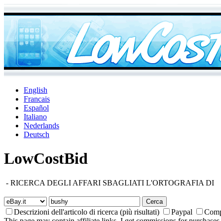
English
Francais
Español
Italiano
Nederlands
Deutsch
LowCostBid
-
RICERCA DEGLI AFFARI SBAGLIATI L'ORTOGRAFIA DI
Descrizioni dell'articolo di ricerca (più risultati)
Paypal
Compr
This page may contain affiliate links. I get commissions for purchases 