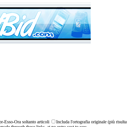
-Esso-Ora soltanto articoli
Includa l'ortografia originale (più risulta
made through these links, at no extra cost to you.